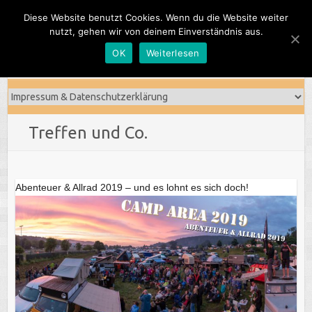
Skip
Diese Website benutzt Cookies. Wenn du die Website weiter
to
nutzt, gehen wir von deinem Einverständnis aus.
content
OK
Weiterlesen
Treffen und Co.
Abenteuer & Allrad 2019 – und es lohnt es sich doch!