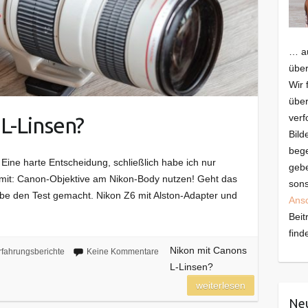
… au
über
Wir 
über
verf
L-Linsen?
Bild
bege
ine harte Entscheidung, schließlich habe ich nur
gebe
amit: Canon-Objektive am Nikon-Body nutzen! Geht das
sons
abe den Test gemacht. Nikon Z6 mit Alston-Adapter und
Ans
Beit
find
Nikon mit Canons
rfahrungsberichte
Keine Kommentare
L-Linsen?
weiterlesen
Neu