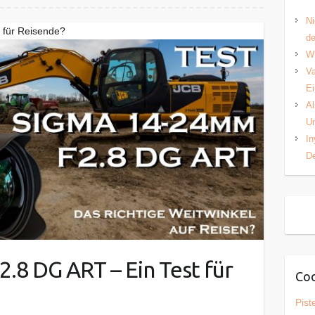
Ni
 für Reisende?
d
Wh
Va
Ei
Al
Un
In
De
.8 DG ART – Ein Test für
Coo
Pist