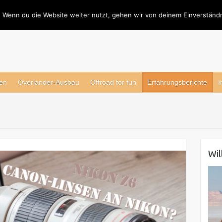
 Wenn du die Website weiter nutzt, gehen wir von deinem Einverständn
en
Overlander-Ausbau
Offroad for fun
Erfahrungsberichte
I
Wi