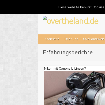
Skip
Diese Website benutzt Cookies.
to
content
Startseite
Über uns
Overland-Reis
Erfahrungsberichte
Nikon mit Canons L-Linsen?