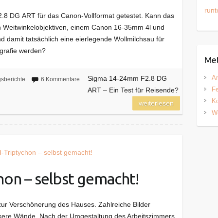
runt
8 DG ART für das Canon-Vollformat getestet. Kann das
n Weitwinkelobjektiven, einem Canon 16-35mm 4l und
 damit tatsächlich eine eierlegende Wollmilchsau für
grafie werden?
Me
A
Sigma 14-24mm F2.8 DG
sberichte
6 Kommentare
Fe
ART – Ein Test für Reisende?
K
weiterlesen
W
on – selbst gemacht!
ur Verschönerung des Hauses. Zahlreiche Bilder
sere Wände. Nach der Umgestaltung des Arbeitszimmers