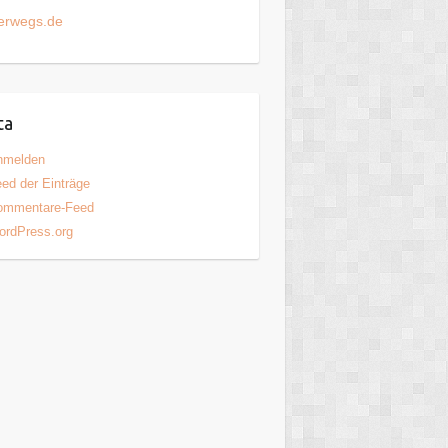
erwegs.de
ta
nmelden
ed der Einträge
ommentare-Feed
ordPress.org