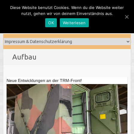
Skip
Diese Website benutzt Cookies. Wenn du die Website weiter
to
nutzt, gehen wir von deinem Einverständnis aus.
content
OK
Weiterlesen
Aufbau
Neue Entwicklungen an der TRM-Front!