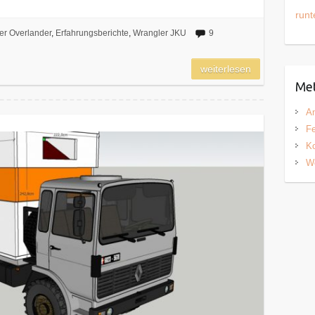
runt
er Overlander
,
Erfahrungsberichte
,
Wrangler JKU
9
weiterlesen
Me
A
Fe
K
W