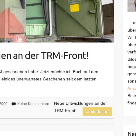
… au
über
Wir 
über
verf
en an der TRM-Front!
Bild
bege
RM geschrieben habe. Jetzt möchte ich Euch auf den
gebe
ch einiges unerwartetes Geschehen seit dem letzten
sons
Ans
Beit
find
Neue Entwicklungen an der
2000
Keine Kommentare
TRM-Front!
weiterlesen
Neu