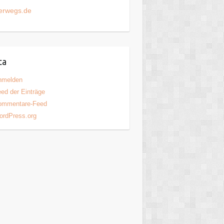
erwegs.de
ta
nmelden
ed der Einträge
ommentare-Feed
ordPress.org