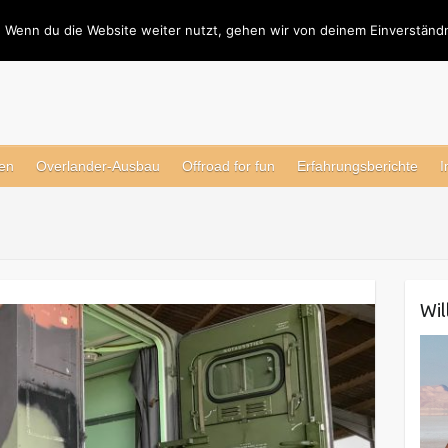
 Wenn du die Website weiter nutzt, gehen wir von deinem Einverständn
en
Overlander-Ausbau
Offroad for fun
Erfahrungsberichte
I
Wi