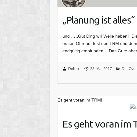
„Planung ist alles“
und … „Gut Ding will Weile haben!“ D
ersten Offroad-Test des TRM und dem 
endgültig empfunden… Das Gute aber:
DeKro
28. Mai 2017
Der Over
Es geht voran im TRM!
Es geht voran im