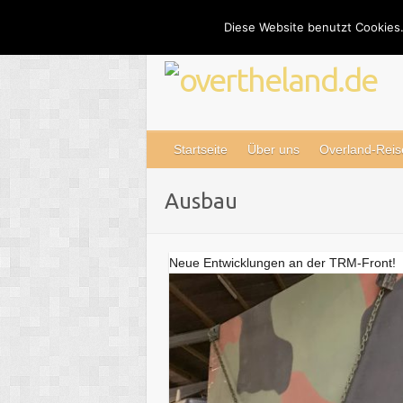
Skip
Diese Website benutzt Cookies.
to
content
Startseite
Über uns
Overland-Reis
Ausbau
Neue Entwicklungen an der TRM-Front!