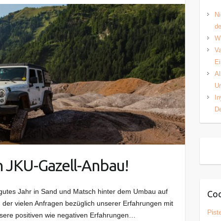
Ni
d
Wh
Va
Ei
Al
Un
In
De
 JKU-Gazell-Anbau!
 gutes Jahr in Sand und Matsch hinter dem Umbau auf
Coo
der vielen Anfragen bezüglich unserer Erfahrungen mit
Pist
sere positiven wie negativen Erfahrungen…