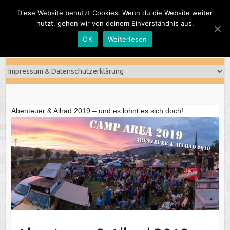
Skip
Diese Website benutzt Cookies. Wenn du die Website weiter
to
nutzt, gehen wir von deinem Einverständnis aus.
content
OK
Weiterlesen
Abenteuer & Allrad 2019 – und es lohnt es sich doch!