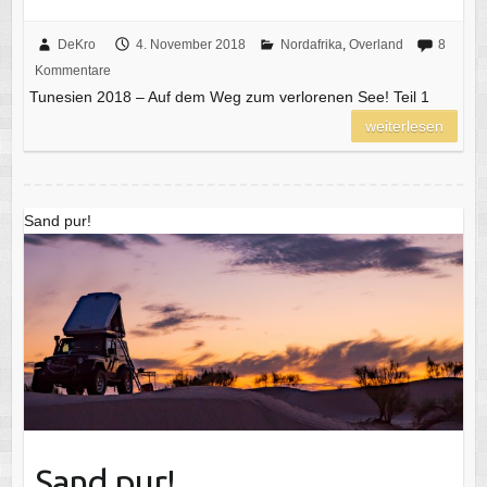
DeKro
4. November 2018
Nordafrika
,
Overland
8
Kommentare
Tunesien 2018 – Auf dem Weg zum verlorenen See! Teil 1
weiterlesen
Sand pur!
Sand pur!