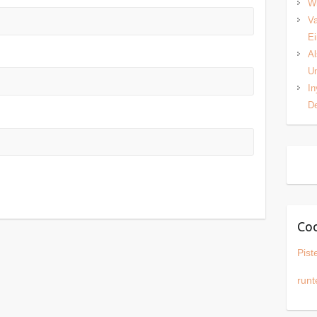
Wh
Va
Ei
Al
Un
In
De
Coo
Pist
runt