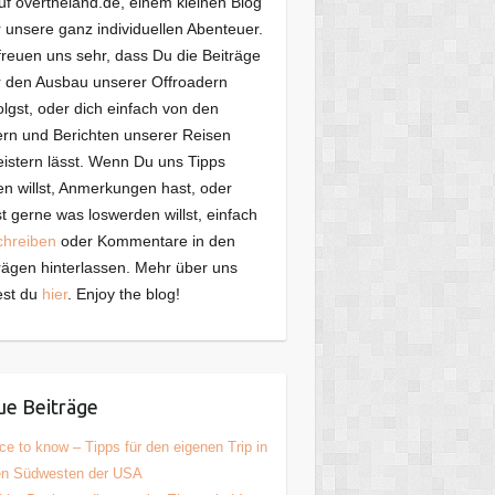
f overtheland.de, einem kleinen Blog
 unsere ganz individuellen Abenteuer.
freuen uns sehr, dass Du die Beiträge
 den Ausbau unserer Offroadern
olgst, oder dich einfach von den
ern und Berichten unserer Reisen
istern lässt. Wenn Du uns Tipps
n willst, Anmerkungen hast, oder
t gerne was loswerden willst, einfach
chreiben
oder Kommentare in den
rägen hinterlassen. Mehr über uns
est du
hier
. Enjoy the blog!
e Beiträge
ce to know – Tipps für den eigenen Trip in
en Südwesten der USA