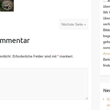
… au
über
Wir 
über
verf
Nächste Seite »
Bild
bege
ommentar
gebe
sons
Ans
ntlicht.
Erforderliche Felder sind mit
*
markiert.
Beit
find
Neu
Ni
d