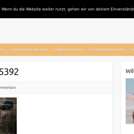
 Wenn du die Website weiter nutzt, gehen wir von deinem Einverständn
en
Overlander-Ausbau
Offroad for fun
Erfahrungsberichte
I
5392
Wi
ommentare