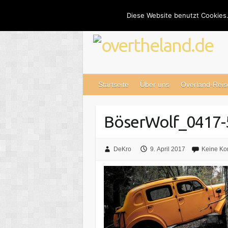
Skip
Diese Website benutzt Cookies.
to
content
Startseite
Über uns
Overland-Reis
BöserWolf_0417-
DeKro
9. April 2017
Keine K