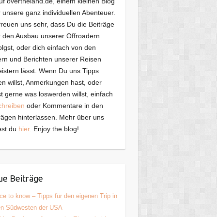
f overtheland.de, einem kleinen Blog
 unsere ganz individuellen Abenteuer.
freuen uns sehr, dass Du die Beiträge
 den Ausbau unserer Offroadern
olgst, oder dich einfach von den
ern und Berichten unserer Reisen
istern lässt. Wenn Du uns Tipps
n willst, Anmerkungen hast, oder
t gerne was loswerden willst, einfach
chreiben
oder Kommentare in den
rägen hinterlassen. Mehr über uns
est du
hier
. Enjoy the blog!
e Beiträge
ce to know – Tipps für den eigenen Trip in
en Südwesten der USA