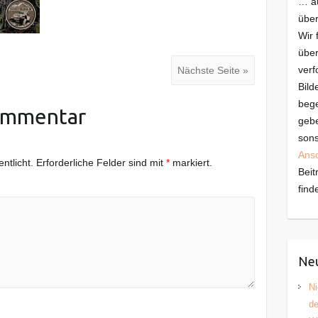
… au
über
Wir 
über
verf
Nächste Seite »
Bild
bege
ommentar
gebe
sons
Ans
ntlicht.
Erforderliche Felder sind mit
*
markiert.
Beit
find
Neu
Ni
d