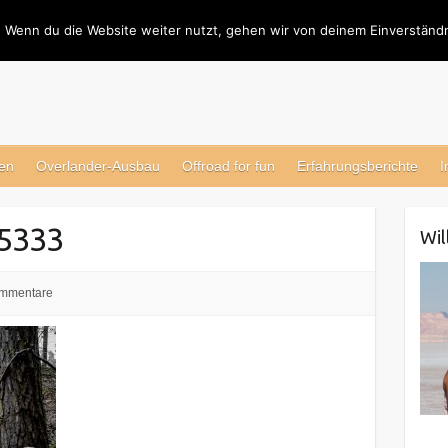
 Wenn du die Website weiter nutzt, gehen wir von deinem Einverständn
en
Overlander-Ausbau
Offroad for fun
Erfahrungsberichte
I
5333
Wi
ommentare