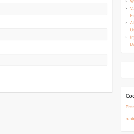
Wh
Va
Ei
Al
Un
In
De
Coo
Pist
runt