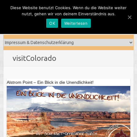
Skip
Diese Website benutzt Cookies. Wenn du die Website weiter
to
nutzt, gehen wir von deinem Einverständnis aus.
content
OK
Weiterlesen
visitColorado
Alstrom Point – Ein Blick in die Unendlichkeit!